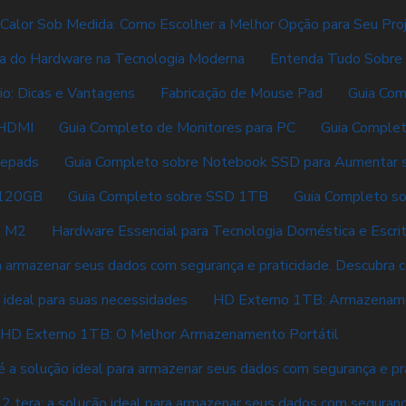
 Calor Sob Medida: Como Escolher a Melhor Opção para Seu Pro
ia do Hardware na Tecnologia Moderna
Entenda Tudo Sobre
o: Dicas e Vantagens
Fabricação de Mouse Pad
Guia Com
 HDMI
Guia Completo de Monitores para PC
Guia Comple
sepads
Guia Completo sobre Notebook SSD para Aumentar
 120GB
Guia Completo sobre SSD 1TB
Guia Completo s
D M2
Hardware Essencial para Tecnologia Doméstica e Escri
a armazenar seus dados com segurança e praticidade. Descubra 
ideal para suas necessidades
HD Externo 1TB: Armazenamen
HD Externo 1TB: O Melhor Armazenamento Portátil
é a solução ideal para armazenar seus dados com segurança e pr
2 tera: a solução ideal para armazenar seus dados com seguran