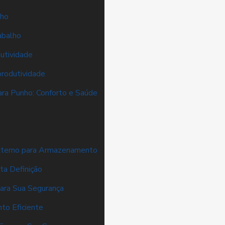
lho
abalho
utividade
produtividade
ra Punho: Conforto e Saúde
xterno para Armazenamento
ta Definição
ara Sua Segurança
to Eficiente