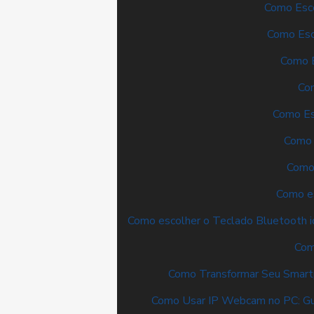
Como Esc
Como Esc
Como E
Com
Como Es
Como 
Como 
Como es
Como escolher o Teclado Bluetooth i
Com
Como Transformar Seu Smar
Como Usar IP Webcam no PC: Gu