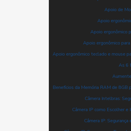
Apoio de Mou
Apoio ergonômic
Apoio ergonômico p
Apoio ergonômico para 
Apoio ergonômico teclado e mouse par
As 6 
Aumente
Benefícios da Memória RAM de 8GB 
Câmera Intelbras: Seg
Câmera IP como Escolher e 
Câmera IP: Segurança 