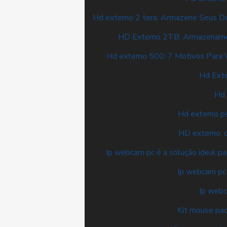
Hd externo 2 tera: Armazene Seus D
HD Externo 2TB: Armazenamen
Hd externo 500: 7 Motivos Para 
Hd Exte
Hd 
Hd externo ps
HD externo: 
Ip webcam pc é a solução ideal p
Ip webcam pc
Ip webc
Kit mouse pad