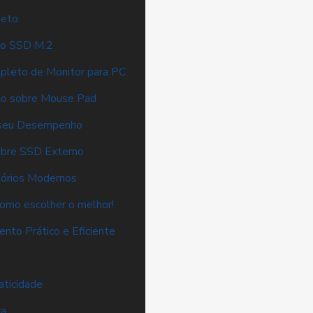
jeto
 o SSD M.2
pleto de Monitor para PC
to sobre Mouse Pad
 seu Desempenho
obre SSD Externo
tórios Modernos
como escolher o melhor!
to Prático e Eficiente
aticidade
ça