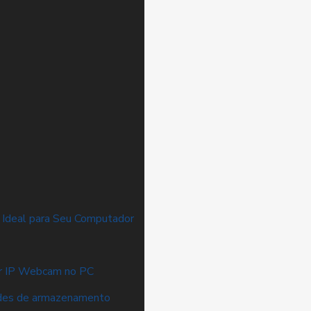
Ideal para Seu Computador
r IP Webcam no PC
ades de armazenamento