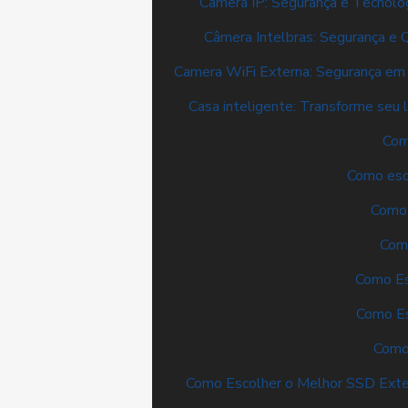
Câmera IP: Segurança e Tecnolo
Câmera Intelbras: Segurança e 
Camera WiFi Externa: Segurança em
Casa inteligente: Transforme seu 
Com
Como esc
Como 
Com
Como Es
Como Es
Como
Como Escolher o Melhor SSD Exte