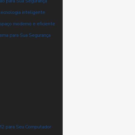
ão para Sua Segurança
ecnologia inteligente
espaço moderno e eficiente
erna para Sua Segurança
M2 para Seu Computador