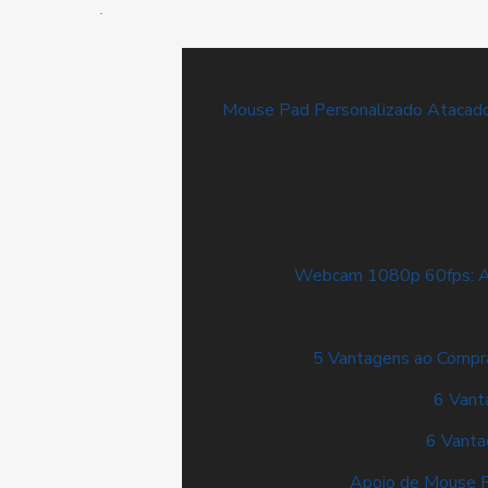
Mouse Pad Personalizado Atacad
Webcam 1080p 60fps: Ace
5 Vantagens ao Compr
6 Vant
6 Vanta
Apoio de Mouse Pe