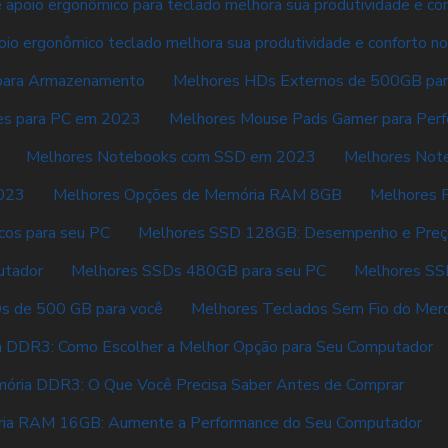
 apoio ergonômico para teclado melhora sua produtividade e co
oio ergonômico teclado melhora sua produtividade e conforto no
para Armazenamento
Melhores HDs Externos de 500GB pa
es para PC em 2023
Melhores Mouse Pads Gamer para Per
Melhores Notebooks com SSD em 2023
Melhores Not
023
Melhores Opções de Memória RAM 8GB
Melhores P
icos para seu PC
Melhores SSD 128GB: Desempenho e Preç
utador
Melhores SSDs 480GB para seu PC
Melhores SS
s de 500 GB para você
Melhores Teclados Sem Fio do Mer
 DDR3: Como Escolher a Melhor Opção para Seu Computador
ória DDR3: O Que Você Precisa Saber Antes de Comprar
ia RAM 16GB: Aumente a Performance do Seu Computador