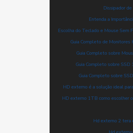
Dissipador de
Entenda a Importânc
Escolha do Teclado e Mouse Sem Fi
Guia Completo de Monitores
Guia Completo sobre Mou
Guia Completo sobre SSD
Guia Completo sobre SS
HD externo é a solução ideal par
HD externo 1TB como escolher o 
Hd externo 2 tera 
Hd externo 