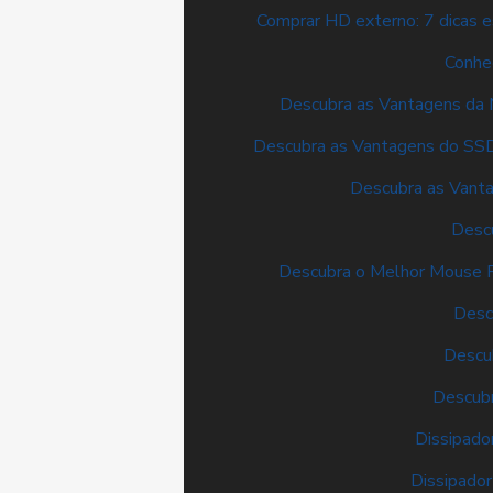
Comprar HD externo: 7 dicas e
Conhe
Descubra as Vantagens da
Descubra as Vantagens do SS
Descubra as Vant
Desc
Descubra o Melhor Mouse 
Desc
Descu
Descubr
Dissipado
Dissipador