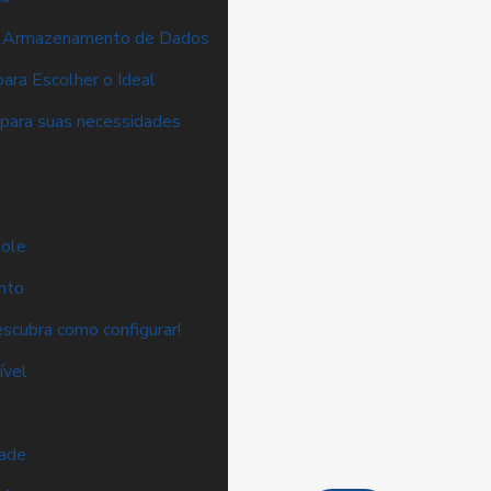
ra Armazenamento de Dados
ra Escolher o Ideal
para suas necessidades
sole
nto
scubra como configurar!
ível
dade