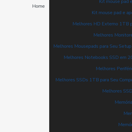
Kit mouse pad e
Home
Kit mouse pad e ap
Melhores HD Externo 1TB 
Melhores Monitor
Melhores Mousepads para Seu Setup
Melhores Notebooks SSD em 2
Melhores Perifér
Melhores SSDs 1TB para Seu Comp
Melhores SSD
Memória
Mem
Memór