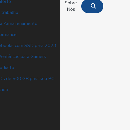
nforto
Sobre
Nós
 trabalho
ra Armazenamento
formance
ebooks com SSD para 2023
eriféricos para Gamers
o Justo
Ds de 500 GB para seu PC
cado