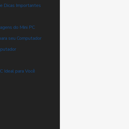
e Dicas Importantes
agens do Mini PC
para seu Computador
mputador
C Ideal para Você
o