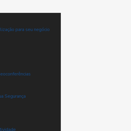
ização para seu negócio
eoconferências
ua Segurança
tividade