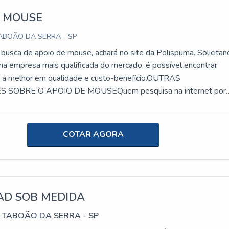
E MOUSE
ABOÃO DA SERRA - SP
usca de apoio de mouse, achará no site da Polispuma. Solicitan
a empresa mais qualificada do mercado, é possível encontrar
e a melhor em qualidade e custo-benefício.OUTRAS
SOBRE O APOIO DE MOUSEQuem pesquisa na internet por
 em uma empresa inovadora, acha o site da Polispuma. Com
ow focado em apoio ergonômico para punho e mouse pad
companhia garante o que há de melhor na atualidade.Ainda
COTAR AGORA
 apoio de mouse, na essência da empresa, a mesma deve prezar
 e serviços com ótima qualidade e assertividade, detalhes que
ebidos e podem gerar prejuízo futuros para os clientes.É
brar que o produto deve ser adquirido com empresas
 Esse tipo de cuidado ajuda a garantir a qualidade e durabilidade
AD SOB MEDIDA
 além de evitar prejuízos com substituições frequentes de produt
 TABOÃO DA SERRA - SP
em com suas funções adequadamente. Assim, é possível poupar