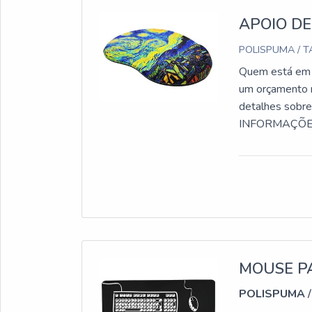
APOIO D
POLISPUMA / T
Quem está em b
um orçamento n
detalhes sobr
INFORMAÇÕES 
apoio de mouse
grande know-h
ergonômico, a 
tratando-se de
pelos produtos
passam desperc
importante lem
especializadas.
MOUSE P
dos materiais,
POLISPUMA
/
que não cumpr