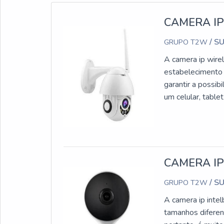
CAMERA IP
/ S
GRUPO T2W
A camera ip wire
estabelecimento o
garantir a possi
um celular, tabl
benefício;Alta t
garantir os produ
uma empresa qual
será possível id
profissionais ex
CAMERA IP
atendimento!Além
/ S
GRUPO T2W
estoque de equip
marcas do mercad
A camera ip inte
assim, uma soluç
tamanhos diferen
comercialização 