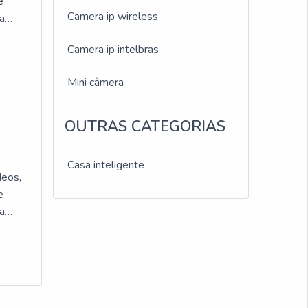
e
sso,
Camera ip wireless
a
a
a
Camera ip intelbras
ivo
 a
Mini câmera
 com
 a
 de
, a
OUTRAS CATEGORIAS
r
Casa inteligente
deos,
e
de de
a
ra
a
de em
es
 a
 a
ando
, a