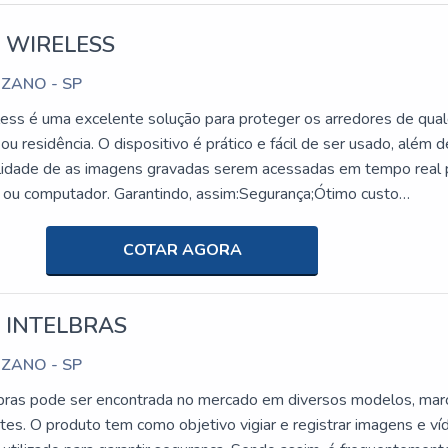
 WIRELESS
UZANO - SP
less é uma excelente solução para proteger os arredores de qua
u residência. O dispositivo é prático e fácil de ser usado, além d
bilidade de as imagens gravadas serem acessadas em tempo real 
et ou computador. Garantindo, assim:Segurança;Ótimo custo
ecnologia;Etc.detalhes relevantes sobre a empresaPara sempre
tos e serviços da mais alta qualidade, é preciso entrar em conta
COTAR AGORA
ificada no mercado. Sendo assim, ao fazer uma rápida pesquisa,
entificar a T2W como a melhor opção! Com uma equipe repleta de
perientes, a empresa garante eficiência em todos os seus produto
 INTELBRAS
 disso, a T2W garante uma logística própria, e um excelente
UZANO - SP
amentos. A empresa garante qualidade ao revender as principai
o, como por exemplo HP, Apple, Dell, Lenovo, etc; oferecendo,
lbras pode ser encontrada no mercado em diversos modelos, mar
ão confiável.O Grupo T2W foi fundado em 2018, atuando na
tes. O produto tem como objetivo vigiar e registrar imagens e ví
de produtos no segmento de TI e automação comercial e suprime