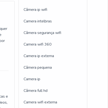
Câmera ip wifi
Camera intelbras
lquer
Câmera segurança wifi
e
por
Camera wifi 360
Camera ip externa
to com
 logo
Câmera pequena
s e
Camera ip
s
Câmera full hd
cas e
Camera wifi externa
deos,
ntos.