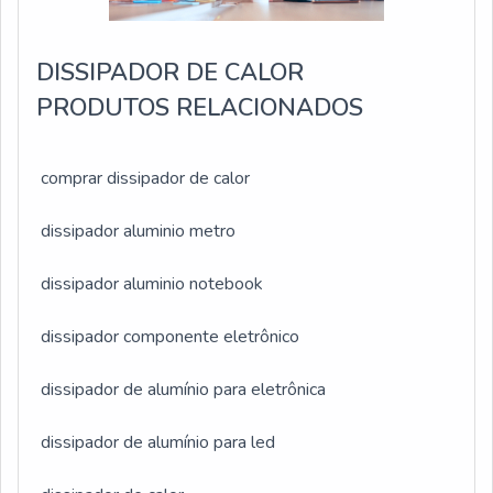
amplificador. Além disso, a USINAGEM JK realiza
testes rigorosos de qualidade em seus produtos,
DISSIPADOR DE CALOR
garantindo a sua eficiência e durabilidade.Com a
USINAGEM JK, os clientes podem contar com
PRODUTOS RELACIONADOS
dissipadores de calor de alta qualidade, que
garantem o bom desempenho e a longa vida útil de
comprar dissipador de calor
seus amplificadores. A empresa se destaca no
mercado pela sua expertise em usinagem leve e
dissipador aluminio metro
pela busca constante por soluções inovadoras.
dissipador aluminio notebook
dissipador componente eletrônico
dissipador de alumínio para eletrônica
dissipador de alumínio para led