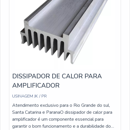
contam com um design eficiente, que permite uma
dissipação de calor eficaz. Além disso, a empresa
oferece uma ampla variedade de modelos e
tamanhos de dissipadores, para atender às
necessidades específicas de cada projeto.Com a
expertise da USINAGEM JK em usinagem leve e
sua dedicação em fornecer soluções de qualidade,
os dissipadores para luminária led da empresa são
uma escolha confiável e eficiente para garantir o
desempenho e a durabilidade das luminárias de LED.
DISSIPADOR DE CALOR PARA
AMPLIFICADOR
USINAGEM JK / PR
Atendimento exclusivo para o Rio Grande do sul,
Santa Catarina e ParanaO dissipador de calor para
amplificador é um componente essencial para
garantir o bom funcionamento e a durabilidade do