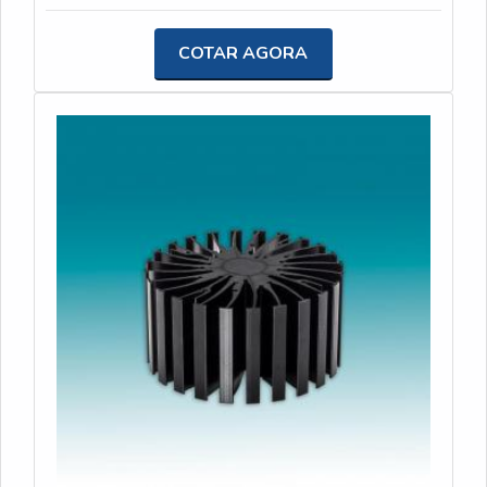
para a Usinagem JK ter se tornado destaque quando
diodos. Ele é essencial para garantir o bom
pensamos em uma empresa que entrega confiança
funcionamento e a durabilidade desses
COTAR AGORA
e produtos de qualidade. Alguns desses motivos
componentes, evitando o superaquecimento e
são: Rigoroso controle de qualidade; Profissionais
possíveis danos.A USINAGEM JK é uma empresa
com vasta experiência na área de atuação;
especializada em dissipadores e usinagem leve, que
Comprometimento com o resultado final; Diversas
oferece soluções para projetos e produtos de seus
opções de pagamento disponíveis; Investimento
clientes. Com foco na inovação e qualidade, a
constante em tecnologia; Atendimento
empresa trabalha com a usinagem de peças de
personalizado. EFICIÊNCIA E QUALIDADE
pequeno porte, utilizando materiais como ferrosos,
COMPROVADA Na Usinagem JK existe variedade
não ferrosos, poliacetal, latão, cobre e alumínio.A
e qualidade quando o assunto for barramento para
USINAGEM JK se destaca no mercado pela sua
quadro elétrico. É possível encontrar itens variados
expertise e conhecimento técnico, garantindo a
com tecnologia de ponta, como dissipadores de
fabricação de dissipadores de alta qualidade e
calor para painéis solares e buchas de latão. Tem
desempenho. Além disso, a empresa oferece um
rótulo de uma empresa comprometida com seus
atendimento personalizado, buscando entender as
serviços e que preza pela segurança, características
necessidades de cada cliente e oferecer as
possíveis pelo fato de ter escritório de alta
melhores soluções.Com uma equipe qualificada e
qualidade onde são realizadas as atividades e
equipamentos modernos, a USINAGEM JK está
investimento constante em tecnologia. Todos esses
preparada para atender demandas de diferentes