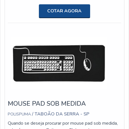
ramo.MAIS DETALHES SOBRE PAD MOUSE
PERSONALIZADOQuem busca por pad mouse
COTAR AGORA
personalizado em uma empresa altamente qualificada,
acha a Polispuma. A empresa tem em seu escopo
mouse pad gamer e forro para roupa de ciclismo,
oferecendo o que h...
MOUSE PAD SOB MEDIDA
/ TABOÃO DA SERRA - SP
POLISPUMA
Quando se deseja procurar por mouse pad sob medida,