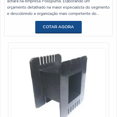
achará na empresa Polispuma. Elaborando um
orçamento detalhado na maior especialista do segmento
e descobrindo a organização mais competente do
ramo.Quando o quesito é mouse pad sob medida, com a
equipe da Polispuma o cliente conseguirá precisão com
COTAR AGORA
pagamento acessível.MAIS INFORMAÇÕES
RELEVANTES SOBRE MOUSE PAD SOB MEDIDAA
Polispuma canaliza sua energia em proporcionar aos
clientes u...