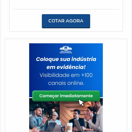
equipamento. Ele é responsável por dissipar o calor
gerado pelo amplificador, evitando o
superaquecimento e possíveis danos aos
COTAR AGORA
componentes internos.A USINAGEM JK é uma
empresa especializada em dissipadores e usinagem
leve, que oferece soluções personalizadas para os
projetos e produtos de seus clientes. Com foco na
inovação e na qualidade, a empresa utiliza materiais
como ferrosos, não ferrosos, poliacetal, latão, cobre
e alumínio na fabricação dos dissipadores.Os
dissipadores de calor da USINAGEM JK são
projetados de forma a maximizar a área de contato
com o ar ambiente, permitindo uma dissipação
eficiente do calor. Além disso, eles são fabricados
com materiais de alta condutividade térmica,
garantindo uma transferência rápida e eficaz do
calor.A empresa também oferece opções de
dissipadores com diferentes tamanhos e formatos,
de acordo com as necessidades específicas de cada