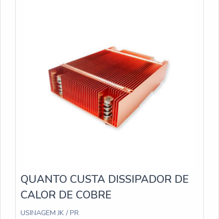
painéis solares fabricados pela USINAGEM JK são
com seus serviços e que preza pela segurança,
projetados para garantir a eficiência na dissipação de
características possíveis pelo fato de ter escritório
calor, contribuindo para o bom funcionamento e
de alta qualidade onde são realizadas as atividades
prolongamento da vida útil dos painéis solares.
e investimento constante em tecnologia. Todos
Além disso, a empresa oferece soluções
esses fatores, agregados a uma equipe
personalizadas de acordo com as necessidades de
multidisciplinar de consultores associados e alta
cada cliente, garantindo a melhor relação custo-
qualidade, fecham o ciclo de entrega com excelência
benefício.Com um compromisso com a qualidade e a
para toda a carteira de clientes.
inovação, a USINAGEM JK se destaca no mercado
pela excelência de seus produtos e serviços. Entre
em contato para saber mais sobre os dissipadores
de calor para painéis solares e solicitar um
orçamento personalizado.
QUANTO CUSTA DISSIPADOR DE
CALOR DE COBRE
USINAGEM JK / PR