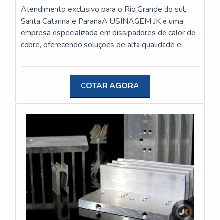
Atendimento exclusivo para o Rio Grande do sul,
Santa Catarina e ParanaA USINAGEM JK é uma
empresa especializada em dissipadores de calor de
cobre, oferecendo soluções de alta qualidade e
inovação para projetos e produtos de seus clientes.
O dissipador de calor de cobre é um componente
essencial para a dissipação de calor em diversos
COTAR AGORA
equipamentos eletrônicos, garantindo o bom
funcionamento e prolongando a vida útil dos
mesmos.O cobre é um material amplamente
utilizado na fabricação de dissipadores de calor
devido às suas excelentes propriedades condutoras
de calor. Além disso, o cobre é resistente à corrosão
e possui alta durabilidade, tornando-o uma escolha
ideal para dissipadores de calor.O preço de um
dissipador de calor de cobre pode variar
dependendo do tamanho, design e complexidade do
produto. É importante ressaltar que a USINAGEM