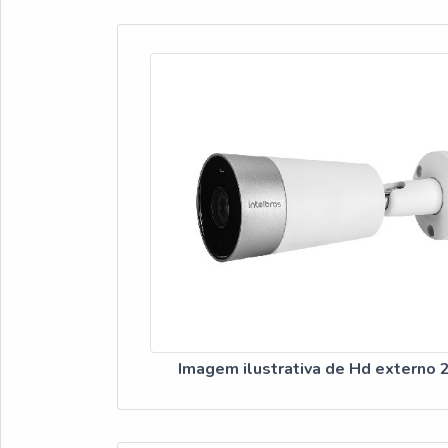
garante eficiênc
fundado em 2018,
automação comerc
estrutura em São
colaboradores e 
necessidade e pr
uma logística pr
qualidade ao rev
Dell, Lenovo, et
preço justoO Gru
mesma atenção qu
nas decisões, res
sempre, superand
Imagem ilustrativa de Hd externo 2