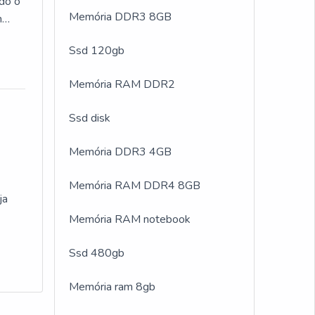
do o
aulo.
Memória DDR3 8GB
m
om
s
Ssd 120gb
 a
UMA
Memória RAM DDR2
s de
ais, o
Ssd disk
s
Memória DDR3 4GB
 a
Memória RAM DDR4 8GB
 e
ja
Memória RAM notebook
po
s
o
 alta
Ssd 480gb
 não
como
Memória ram 8gb