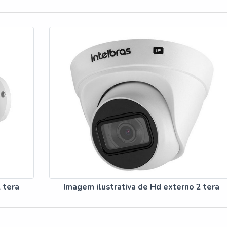
ia em todos os seus produtos e atendimento!O Grupo T2W foi
 atuando na comercialização de produtos no segmento de TI e
ial e suprimentos. A empresa atende todo o território nacional,
 Paulo. Além disso, trabalha com uma rede de parceiros,
profissionais com uma larga escala de conhecimento para entend
oporcionar aos clientes a melhor escolha.Além disso, a T2W gar
ópria, e um excelente estoque de equipamentos. A empresa gara
ender as principais marcas do mercado, como por exemplo HP, Ap
c; oferecendo, assim, uma solução confiável.qualidade em Hd exte
po T2W surgiu com o objetivo de atender os seus clientes com 
e gostaria de ser atendido, com imparcialidade e profissionalis
peitando as diferenças e, acima de tudo, valorizando a parceria e
o as expectativas. Solicite já um orçamento!
 tera
Imagem ilustrativa de Hd externo 2 tera