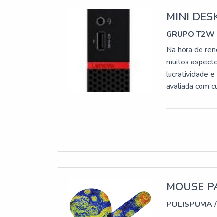
MINI DES
GRUPO T2W
Na hora de ren
muitos aspecto
lucratividade 
avaliada com cu
produtividade 
está ganhando 
mundial é cad
performance
PRODUTOA tecn
Hoje, uma empr
diferentes em 
às necessidade
MOUSE P
desktop entra 
POLISPUMA
/
otimização de 