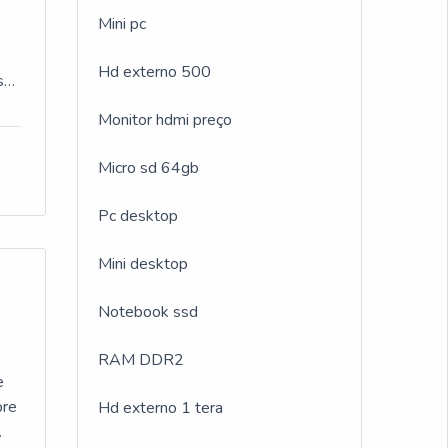
m,
Mini pc
A
Hd externo 500
s
s
Monitor hdmi preço
e
Micro sd 64gb
e
Pc desktop
Mini desktop
Notebook ssd
RAM DDR2
pad
e
ar
bre
Hd externo 1 tera