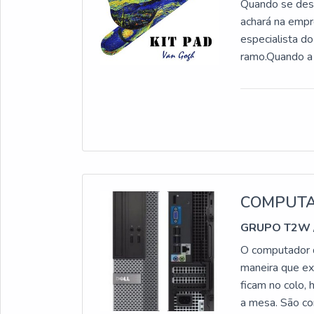
bom desempenh
Quando se dese
oferece diver
achará na empr
espaço;Econom
especialista d
CERTA ONDE 
ramo.Quando a 
tudo que uma e
melhores profi
variadas que a
personalizamo
para por aí, aq
PAD COM APO
pagamento dife
esforços em of
onde são reali
sofisticados, 
personalizado 
demonstrar com
COMPUTA
Polispuma se m
GRUPO T2W
em materiais e
segmento; Prof
O computador 
alta qualidade
maneira que ex
com apoio de p
ficam no colo,
pelos produtos
a mesa. São c