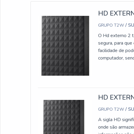
HD EXTERN
/ S
GRUPO T2W
O Hd externo 2 t
segura, para que
facilidade de po
computador, send
tais como:Fotos;
sempre garantir o
contato com uma 
pesquisa, logo s
repleta de profis
HD EXTER
produtos e atend
/ S
GRUPO T2W
excelente estoqu
principais marca
A sigla HD signif
oferecendo, assi
onde são armazen
na comercializaç