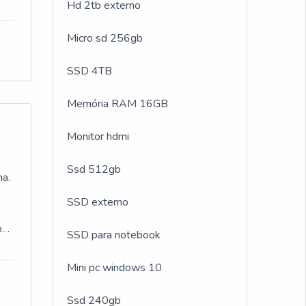
o
Hd 2tb externo
BRE
C,
Micro sd 256gb
sa
os
SSD 4TB
a
os
is
Memória RAM 16GB
e
Monitor hdmi
 e
o
Ssd 512gb
ma.
SSD externo
or
SSD para notebook
a
o
a
ra
Mini pc windows 10
el
Ssd 240gb