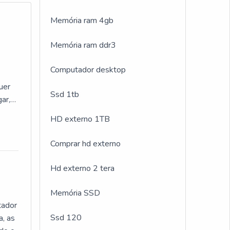
Memória ram 4gb
Memória ram ddr3
Computador desktop
uer
Ssd 1tb
ar,
a
HD externo 1TB
m
ida
Comprar hd externo
uipe
eus
Hd externo 2 tera
s
Memória SSD
tador
uando
Ssd 120
a, as