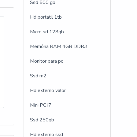
Ssd 500 gb
Hd portatil 1tb
 com
Micro sd 128gb
er a
ante
Memória RAM 4GB DDR3
nte
ple,
Monitor para pc
rno
a
Ssd m2
mo
Hd externo valor
Mini PC i7
Ssd 250gb
Hd externo ssd