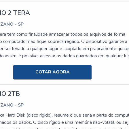
O 2 TERA
UZANO - SP
era tem como finalidade armazenar todos os arquivos de forma
 o computador não fique sobrecarregado. O dispositivo garante a
der ser levado a qualquer lugar e acoplado em praticamente qualq
o assim, é possível acessar os dados guardados em qualquer lug
Vídeos;Programas;Jogos;Etc.a empresa oferece alta eficiênciaPar
s produtos e serviços da mais alta qualidade, é preciso entrar e
COTAR AGORA
empresa qualificada no mercado. Sendo assim, ao fazer uma ráp
erá possível identificar a T2W como a melhor opção! Com uma eq
sionais experientes, a empresa garante eficiência em todos os s
NO 2TB
imento!Além disso, a T2W garante uma logística própria, e um
UZANO - SP
e de equipamentos. A empresa garante qualidade ao revender a
s do mercado, como por exemplo HP, Apple, Dell, Lenovo, etc;
ica Hard Disk (disco rígido), resume o que seria a parte do compu
m, uma solução confiável.O Grupo T2W foi fundado em 2018, at
ados os dados. O disco rígido é uma memória não-volátil, ou sej
ão de produtos no segmento de TI e automação comercial e