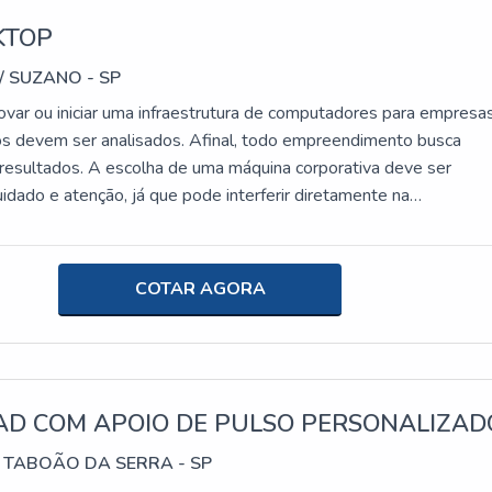
KTOP
/ SUZANO - SP
ovar ou iniciar uma infraestrutura de computadores para empresas
s devem ser analisados. Afinal, todo empreendimento busca
e resultados. A escolha de uma máquina corporativa deve ser
idado e atenção, já que pode interferir diretamente na
e na qualidade do trabalho realizado.Nesse sentido, o mini deskt
espaço no mercado. Com a inovação tecnológica, a tendência
a vez mais desenvolver produtos menores, sem comprometer a
COTAR AGORA
 e a necessidade.DETALHES SOBRE O FUNCIONAMENTO DO
ologia vem se adaptando a múltiplos formatos nos últimos an
esa pode investir em All-in-One, PC ou notebook, máquinas be
questão de construção, mas que têm todas as funções para aten
s de uso da maioria das empresas, bancos e órgãos públicos.O
AD COM APOIO DE PULSO PERSONALIZAD
nessa mesma lógica. Ele é o resultado de anos de evolução na
 TABOÃO DA SERRA - SP
espaço e miniaturização de componentes eletrônicos para oferec