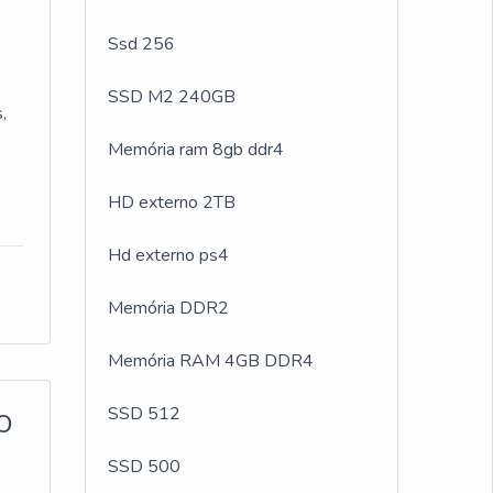
Ssd 256
SSD M2 240GB
,
Memória ram 8gb ddr4
HD externo 2TB
op
Hd externo ps4
Memória DDR2
os.
m
Memória RAM 4GB DDR4
der
SSD 512
O
SSD 500
er