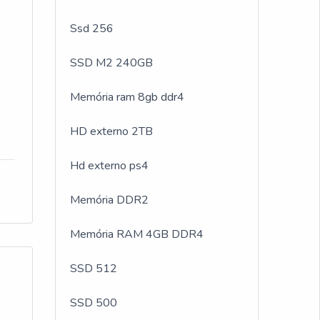
Ssd 256
SSD M2 240GB
Memória ram 8gb ddr4
HD externo 2TB
o
Hd externo ps4
,
 um
Memória DDR2
Memória RAM 4GB DDR4
s
SSD 512
o
as
SSD 500
ado