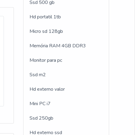
ito
Ssd 500 gb
dem
para
Hd portatil 1tb
ão
Micro sd 128gb
e
Memória RAM 4GB DDR3
s
Monitor para pc
presa
Ssd m2
o de
Hd externo valor
Mini PC i7
Ssd 250gb
Hd externo ssd