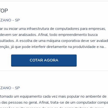
TOP
UZANO - SP
ar ou iniciar uma infraestrutura de computadores para empresas,
devem ser analisados. Afinal, todo empreendimento busca
esultados. A escolha de uma máquina corporativa deve ser avalia
nção, já que pode interferir diretamente na produtividade e na
balho realizado.Nesse sentido, o mini desktop está ganhando es
a inovação tecnológica, a tendência mundial é cada vez mais
COTAR AGORA
dutos menores, sem comprometer a performance e a
ETALHES SOBRE O FUNCIONAMENTO DO PRODUTOA tecnolo
 a múltiplos formatos nos últimos anos. Hoje, uma empresa po
in-One, PC ou notebook, máquinas bem diferentes em questão de
UZANO - SP
que têm todas as funções para atender às necessidades de uso 
esas, bancos e órgãos públicos.O desktop entra nessa mesma lóg
 tornado um equipamento cada vez mais popular no ambiente de
o de anos de evolução na otimização de espaço e miniaturização d
da das pessoas no geral. Afinal, trata-se de um computador compa
trônicos para oferecer bom desempenho em pequenas caixas, q