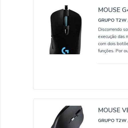
MOUSE G
GRUPO T2W
Discorrendo so
execução das m
com dois botões
funções. Por ou
comandos. M
tem a utilidade
como uma espé
como meio de 
ponto de extr
pessoais, info
característica 
garantem aumen
MOUSE V
e, em alguns c
GRUPO T2W
vantagens do m