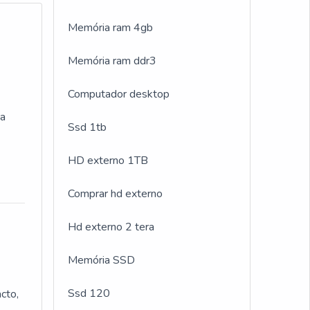
Memória ram 4gb
Memória ram ddr3
Computador desktop
da
Ssd 1tb
paço
HD externo 1TB
Comprar hd externo
gia
de
Hd externo 2 tera
da
Memória SSD
ica.
e
Ssd 120
cto,
ue se