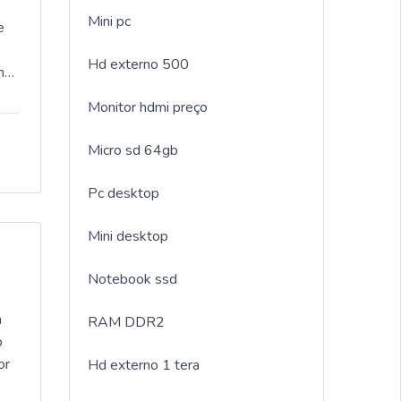
 de
Mini pc
e
Hd externo 500
ma
sa
em
Monitor hdmi preço
a
el
Micro sd 64gb
Pc desktop
Mini desktop
ns
Notebook ssd
 e
m
RAM DDR2
ais
o
or
Hd externo 1 tera