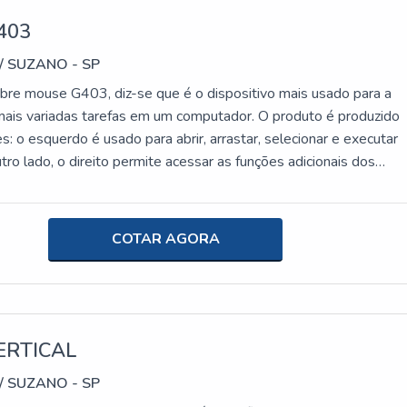
403
/ SUZANO - SP
bre mouse G403, diz-se que é o dispositivo mais usado para a
ais variadas tarefas em um computador. O produto é produzido
: o esquerdo é usado para abrir, arrastar, selecionar e executar
tro lado, o direito permite acessar as funções adicionais dos
AIS INFORMAÇÕES RELEVANTES SOBRE O PRODUTOO item
 de controlar um cursor (ou ponteiro) na tela da máquina, servind
cie de extensão das mãos de uma pessoa e, mais precisamente
COTAR AGORA
comunicação entre o homem e o computador. Assim, vem sendo
ema importância para segmentos que lidam com computadores
rmática, processadores e outros ramos.Todavia, tem como
da empregabilidade facilidade na navegação e precisão, tais fatore
to da qualidade com retenção dos custos a médio e longo praz
ERTICAL
asos específicos, logo nos primeiros meses. Segue abaixo algum
/ SUZANO - SP
ouse:Alta qualidade;Durabilidade;Eficiência.Sendo líder no merc