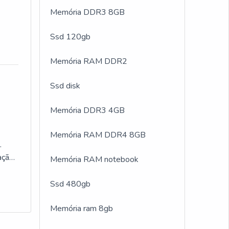
Memória DDR3 8GB
Ssd 120gb
e
Memória RAM DDR2
ples
Ssd disk
,
 leva
Memória DDR3 4GB
Memória RAM DDR4 8GB
.
s
ação
Memória RAM notebook
am
ado,
nte
No
Ssd 480gb
o são
Memória ram 8gb
os