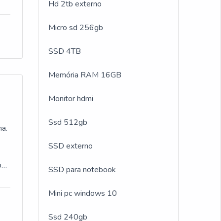
Hd 2tb externo
 e
Micro sd 256gb
 e
im,
or
SSD 4TB
e
e
Memória RAM 16GB
Monitor hdmi
l.O
Ssd 512gb
 o
ma.
SSD externo
r
or
SSD para notebook
o
o
,
ra
Mini pc windows 10
,
ite
Ssd 240gb