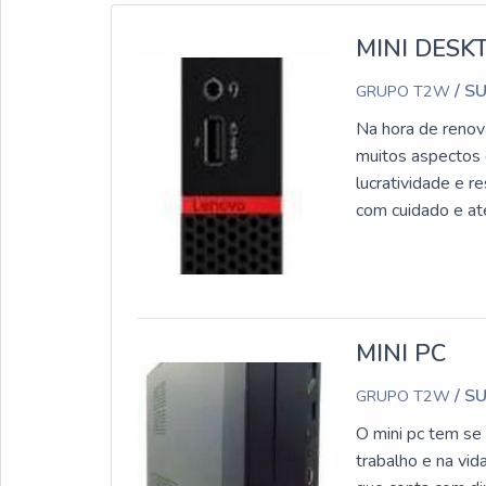
MINI DESK
/ S
GRUPO T2W
Na hora de renov
muitos aspectos 
lucratividade e r
com cuidado e ate
qualidade do tra
no mercado. Com 
desenvolver pro
necessidade.D
vem se adaptando
MINI PC
investir em All-
/ S
GRUPO T2W
construção, mas 
maioria das empr
O mini pc tem se
Ele é o resultad
trabalho e na vi
componentes ele