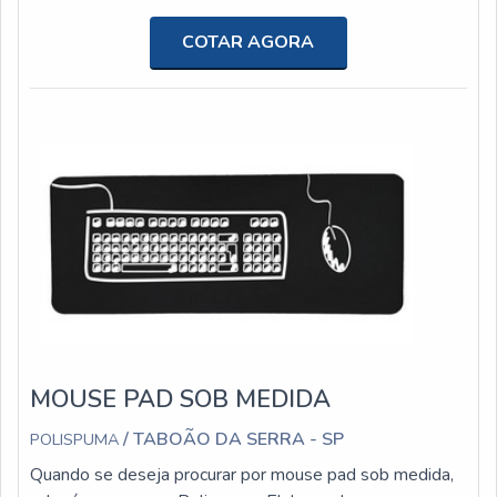
ramo.MAIS DETALHES SOBRE PAD MOUSE
PERSONALIZADOQuem busca por pad mouse
COTAR AGORA
personalizado em uma empresa altamente qualificada,
acha a Polispuma. A empresa tem em seu escopo
mouse pad gamer e forro para roupa de ciclismo,
oferecendo o que h...
MOUSE PAD SOB MEDIDA
/ TABOÃO DA SERRA - SP
POLISPUMA
Quando se deseja procurar por mouse pad sob medida,