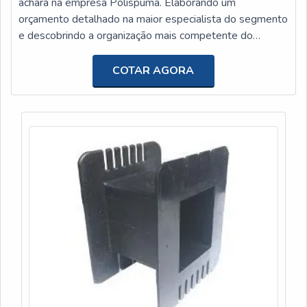
achará na empresa Polispuma. Elaborando um
orçamento detalhado na maior especialista do segmento
e descobrindo a organização mais competente do
ramo.Quando o quesito é mouse pad sob medida, com a
equipe da Polispuma o cliente conseguirá precisão com
COTAR AGORA
pagamento acessível.MAIS INFORMAÇÕES
RELEVANTES SOBRE MOUSE PAD SOB MEDIDAA
Polispuma canaliza sua energia em proporcionar aos
clientes u...