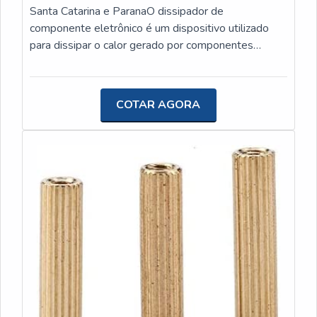
Santa Catarina e ParanaO dissipador de
componente eletrônico é um dispositivo utilizado
para dissipar o calor gerado por componentes
eletrônicos, como transistores, circuitos integrados e
diodos. Ele é essencial para garantir o bom
funcionamento e a durabilidade desses
COTAR AGORA
componentes, evitando o superaquecimento e
possíveis danos.A USINAGEM JK é uma empresa
especializada em dissipadores e usinagem leve, que
oferece soluções para projetos e produtos de seus
clientes. Com foco na inovação e qualidade, a
empresa trabalha com a usinagem de peças de
pequeno porte, utilizando materiais como ferrosos,
não ferrosos, poliacetal, latão, cobre e alumínio.A
USINAGEM JK se destaca no mercado pela sua
expertise e conhecimento técnico, garantindo a
fabricação de dissipadores de alta qualidade e
desempenho. Além disso, a empresa oferece um