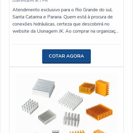
USINAGEM JK / PR
cobre. Sua expertise e dedicação em oferecer
Atendimento exclusivo para o Rio Grande do sul,
produtos de alta qualidade fazem da empresa uma
Santa Catarina e Parana. Quem está à procura de
escolha confiável e segura para quem busca
conexões hidráulicas, certeza que descobrirá no
soluções eficientes e duradouras.
website da Usinagem JK. Ao comprar na organização
que mais se destaca no ramo, o cliente receberá um
atendimento de excelência e terá a garantia de
adquirir produtos que solucionem qualquer demanda.
COTAR AGORA
MAIS SOBRE CONEXÕES HIDRÁULICAS Se
alguém procurar por conexões hidráulicas em uma
empresa responsável, vai até o site da Usinagem JK.
Com grande expressão de mercado quando o
assunto é dissipadores de calor para painéis solares
e buchas de latão, a companhia oferece o que há de
melhor no mercado para cada cliente. Não obstante,
quando falamos em conexões hidráulicas, deve-se
descartar empresas que não tenham produtos e
serviços com ótima qualidade e precisão, pontos
importantes que ficam de fora no planejamento de