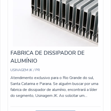
compradores têm a certeza de receber um
dissipador de calor que atenda perfeitamente às
suas necessidades e especificações. A empresa se
compromete em oferecer um atendimento
personalizado, buscando entender as demandas de
cada cliente e oferecer a melhor solução para o seu
projeto.Com a USINAGEM JK, você pode contar com
um parceiro confiável e especializado em
dissipadores de calor sob medida. Entre em contato
FABRICA DE DISSIPADOR DE
conosco e conheça mais sobre nossos serviços e
ALUMÍNIO
produtos de alta qualidade.
USINAGEM JK / PR
Atendimento exclusivo para o Rio Grande do sul,
Santa Catarina e Parana. Se alguém buscar por uma
fabrica de dissipador de alumínio, encontrará a líder
do segmento, Usinagem JK. Ao solicitar um
orçamento na organização que melhor atende no
ramo, o cliente terá acesso a produtos de primeira