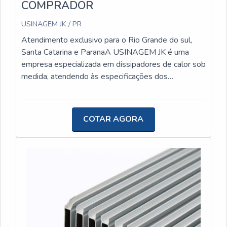
COMPRADOR
USINAGEM JK / PR
Atendimento exclusivo para o Rio Grande do sul,
Santa Catarina e ParanaA USINAGEM JK é uma
empresa especializada em dissipadores de calor sob
medida, atendendo às especificações dos
compradores. Com uma vasta experiência no
mercado, a empresa se destaca por oferecer
soluções personalizadas e de alta qualidade para os
COTAR AGORA
projetos e produtos de seus clientes.A equipe da
USINAGEM JK está sempre em busca de inovação
e excelência na usinagem de peças de pequeno
porte, trabalhando com materiais ferrosos, não
ferrosos, poliacetal, latão, cobre e alumínio. Com um
processo de fabricação moderno e
tecnologicamente avançado, a empresa garante a
precisão e a durabilidade dos dissipadores de calor
produzidos.Ao escolher a USINAGEM JK, os