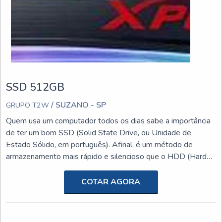
SSD 512GB
/ SUZANO - SP
GRUPO T2W
Quem usa um computador todos os dias sabe a importância
de ter um bom SSD (Solid State Drive, ou Unidade de
Estado Sólido, em português). Afinal, é um método de
armazenamento mais rápido e silencioso que o HDD (Hard
Disk Drive, ou Unidade de Disco Rígido). Para isso, é
importante entender a importância do ssd 512gb.Para
COTAR AGORA
simplificar o conceito, o SSD é um componente de hardware
criado e desenvolvido para substituir o antigo HD como
unidade de armazenamento de dados. Além disso, ao