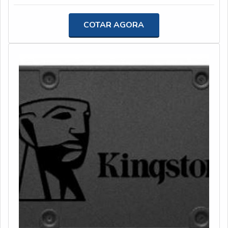
ótima qualidade e proteção.Garantimos a satisfação dos
os envolvidos. O dispositivo pode ser utilizado
clientes através de um atendimento singular, por meio
de:Computadores;Smartphones;Tablets;Etc.mais
COTAR AGORA
de profissionais treinados e altamente qualificados. A
informações sobre a empresaPara sempre garantir os
Polispuma é uma empresa que tem sido apontada de
produtos e serviços da mais alta qualidade, é preciso
forma positiva no segmento pela seriedade e qualidade
entrar em contato com uma empresa qualificada no
que garante uma entrega de excelência de ponta a
mercado. Sendo assim, ao fazer uma rápida pesquisa,
ponta.
logo será possível identificar a T2W como a melhor
opção! Com uma equipe repleta de profissionais
experientes, a empresa garante eficiência em todos os
seus produtos e atendimento!Além disso, a T2W
garante uma logística própria, e um excelente estoque
de equipamentos. A empresa garante qualidade ao
revender as principais marcas do mercado, como por
exemplo HP, Apple, Dell, Lenovo, etc; oferecendo,
assim, uma solução confiável.O Grupo T2W foi fundado
em 2018, atuando na comercialização de produtos no
segmento de TI e automação comercial e suprimentos. A
empresa atende todo o território nacional, com estrutura
em São Paulo. Além disso, trabalha com uma rede de