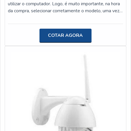
imparcialidade e profissionalismo nas decisões,
utilizar o computador. Logo, é muito importante, na hora
respeitando as diferenças e, acima de tudo, valorizando a
da compra, selecionar corretamente o modelo, uma vez
parceria e sempre, superando as expectativas. Solicite já
que, embora pareça, nem todos são iguais.O PRODUTO
um orçamento!
APRESENTA DIVERSOS MODELOSO item é produzido
com um microprocessador no interior que interpreta a
COTAR AGORA
forma como as teclas são pressionadas. Assim, é muito
utilizado para como um dispositivo de entrada, isto é,
para o envio de dados pelo usuário, que serão
interpretados pelo computador e mostrados na tela.Com
o passar do tempo, o produto foi se tornando uma
função de grande importância para diversas empresas e
segmentos que lidam com computadores pessoais,
informática, processadores e outros ramos.Do mesmo
modo, tem como característica da empregabilidade alta
qualidade e eficiência, tais características que fazem toda
diferença tanto pela empresa que adquire produtos e
serviços de qualidade, como o cliente final. Além disso, o
teclado pode ser encontrado em diversos modelos,k
entre elesTeclado comum;Teclado multimídia;Teclado