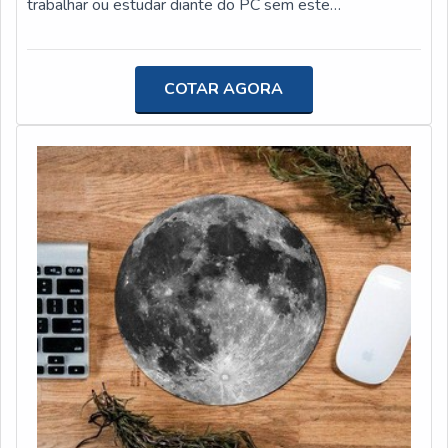
trabalhar ou estudar diante do PC sem este
SEGMENTOApenas na Polispuma as melhores opções
componente. É produzido com um conjunto de
sempre estão à disposição quando se procura soluções
interruptor e mola individuais para cada tecla, fazendo
para produtos espumados. Prezando pelo que há de
com que o tempo de resposta seja bem mais
COTAR AGORA
mais moderno, traz inovações e variedades em mouse
curto.MAIS INFORMAÇÕES RELEVANTES SOBRE O
pad gamer e espuma para ciclismo com ótima qualidade
PRODUTOO produto é muito utilizado para digitar
e excelente custo-benefício.Para tal sucesso, a empresa
textos, capturar imagens, dar comandos, entre diversas
investiu em profissionais competentes e em
outras utilidades. Assim, torna a utilização indispensável
equipamentos inovadores. A Polispuma é uma empresa
para empresas de segmentos que lidam com
que tem despontado no segmento pela seriedade e
computadores pessoais, informática, processadores e
qualidade que fecha todo o ciclo de entrega com
outros ramos.Neste sentido, tem como característica da
excelência para cada cliente.
empregabilidade alta qualidade e eficiência, fatores que
somados a outras variáveis compõem vertentes que
trazem grandes benefícios para as empresas. Além
disso, o teclado pode ser encontrado em diversos
modelos,k entre elesTeclado comum;Teclado
multimídia;Teclado gamer.Reconhecida por ser líder no
mercado e altamente qualificada, qualificações possíveis
pela empresa possuir máquinas de última geração e