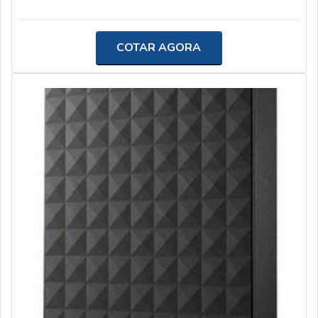
produto garante, assim, liberdade e praticidade a todos
os envolvidos. O dispositivo pode ser utilizado
de:Computadores;Smartphones;Tablets;Etc.mais
COTAR AGORA
informações sobre a empresaPara sempre garantir os
produtos e serviços da mais alta qualidade, é preciso
entrar em contato com uma empresa qualificada no
mercado. Sendo assim, ao fazer uma rápida pesquisa,
logo será possível identificar a T2W como a melhor
opção! Com uma equipe repleta de profissionais
experientes, a empresa garante eficiência em todos os
seus produtos e atendimento!Além disso, a T2W
garante uma logística própria, e um excelente estoque
de equipamentos. A empresa garante qualidade ao
revender as principais marcas do mercado, como por
exemplo HP, Apple, Dell, Lenovo, etc; oferecendo,
assim, uma solução confiável.O Grupo T2W foi fundado
em 2018, atuando na comercialização de produtos no
segmento de TI e automação comercial e suprimentos. A
empresa atende todo o território nacional, com estrutura