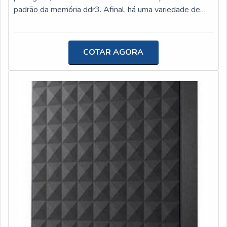
geração.EFICIÊNCIA E QUALIDADE
padrão da memória ddr3. Afinal, há uma variedade de
COMPROVADAApenas na Polispuma existem as
modelos e marcas, além da necessidade de ser levada
melhores variedades no segmento quando o assunto for
em conta as necessidades e características da
pad mouse personalizado. É sempre a opção mais
máquina.Antes de mais nada, é importante esclarecer
COTAR AGORA
confiável, disponibilizando itens como engrenagem
que a sigla DDR vem de Double-Data-Rate (Taxa Dupla
helicoidal e espuma para ciclismo.Isso se deve ao fato
de Transferência). Ou seja, é possível que, a partir da
de a empresa ser em uma empresa comprometida com
memória DDR, dois dados sejam transferidos ao mesmo
seus serviços e em uma empresa responsável,
tempo. Basicamente, uma DDR-SDRAM permite que
qualificações construídas por focar suas ações no
duas informações sejam enviadas simultaneamente no
resultado final, tendo escritório de alta qualidade onde
mesmo ciclo clock. Mais informações sobre as memórias
são realizadas as atividades e sala de treinamento com
DDR3 A memória do tipo DDR3 é uma das mais novas
materiais sofisticados. Todos esses fatores, agregados a
disponíveis no mercado. A importância de sua aplicação
uma equipe multidisciplinar de consultores associados e
está no clock elevado e nas taxas de transferência
colaboradores eficientes, fecham todo o ciclo de entrega
superiores. Trata-se de uma memória que conta com
com excelência para toda a carteira de clientes.
uma latência muito maior do que a presente na DDR2.
Por essas e outras razões, torna-se evidente a sua
relevância no mercado. Além disso, vale ressaltar que a
memória tipo DDR3 tem um desempenho superior se