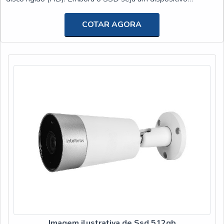
atuação no mercado de aparelhos eletrônicos, o Grupo T2W
relativamente novo, ele já ocupa espaço de mercado e
é ideal para você, que busca por SSDs por um preço justo
possui uma série de diferenciais que podem mudar o
COTAR AGORA
mas não sabe onde encontrar. Entre em contato para saber
andamento da rotina diária. Em outras palavras, trata-se de
mais sobre!
uma tecnologia que não possui partes móveis e consiste em
um circuito integrado semicondutor responsável pelo
armazenamento, que é completamente oposto à função de
um sistema magnético (como o HD). Além disso, os SSDs
de 240gb são mais duráveis ââe silenciosos do que os
HDs.Características técnicas dos SSDs Em primeiro lugar, é
importante esclarecer que comparado ao HD, o SSD de
240gb representa um grande desenvolvimento interno,
principalmente no âmbito de eliminação de partes mecânicas.
E como mencionado acima, isso reduzirá a vibração e,
portanto, tornará o SSD mais silencioso. Outro ponto que
deve ser mencionado é que comparada às mídias magnéticas
e ópticas, a memória flash que existe no SSD contribui para
um menor tempo de acesso. Todos esses fatores aumentam
a resistência de um computador portátil. Entre outras
Imagem ilustrativa de Ssd 512gb