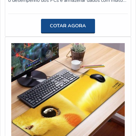
o desempenho dos PCs e armazenar dados com muito
superando as expectativas. Solicite já um orçamento!
mais facilidade. Por essas e outras razões, é
fundamental entender quais são suas características e
funcionalidades. De forma resumida, o SSD (Solid State
COTAR AGORA
Drive ou unidade em estado sólido, em português) é um
componente de hardware desenvolvido para substituir o
antigo HD (Hard Disk ou disco rígido, em português)
como unidade de armazenamento de dados. Além disso,
o SSD não conta com discos físicos e agulhas
magnéticas, diferentemente do HD. Mais informações
sobre o SSD Em paralelo ao que foi dito anteriormente,
o SSD é muito mais rápido justamente por não conter
discos físicos, sendo capaz de acessar dados em uma
questão de segundos, tornando a máquina muito mais
rápida no que diz respeito a abertura de programas
operacionais e a realização de tarefas. Por não
possuírem partes móveis, os SSDs resolvem o
problema de limitação de velocidade dos HDs, que usam
cabeças de leitura e gravação para realizar operações em