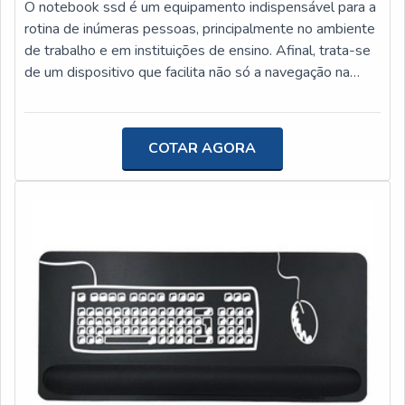
O notebook ssd é um equipamento indispensável para a
rotina de inúmeras pessoas, principalmente no ambiente
de trabalho e em instituições de ensino. Afinal, trata-se
de um dispositivo que facilita não só a navegação na
internet, como também a locomoção de profissionais ou
estudantes que realizam suas atividades
externamente. Por outro lado, o SSD (Unidade de
COTAR AGORA
Estado Sólido, em português) é um modelo de
armazenamento mais rápido e silencioso que os HDDs
(Unidade de Disco Rígido, em português) convencionais
de computadores e notebooks. Este elemento é
fundamental e garante mais velocidade nas tarefas
computacionais. Benefícios do notebook com ssd Por
ser um equipamento extremamente versátil e funcional,
a principal característica de um notebook é a mobilidade.
Com ele, é possível levar todas as suas atividades
corporativas e educacionais para fora, seja na estrada,
em um avião ou em qualquer outro ambiente que
disponha uma tomada de energia elétrica. Além disso, o