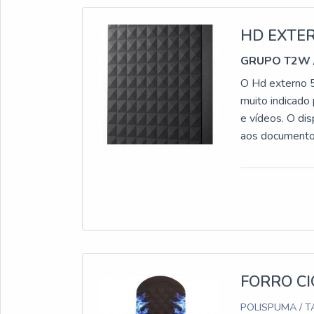
HD EXTE
GRUPO T2W
O Hd externo 
muito indicado
e vídeos. O dis
aos documentos
portátil;Exist
a empresaPara 
preciso entrar
ao fazer uma r
opção! Com uma
eficiência em 
uma logística 
garante qualid
FORRO CI
exemplo HP, Ap
POLISPUMA / T
Grupo T2W foi 