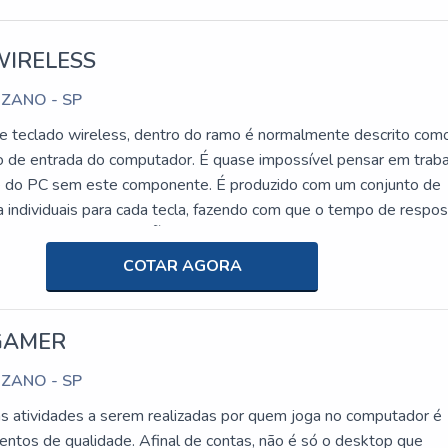
WIRELESS
UZANO - SP
e teclado wireless, dentro do ramo é normalmente descrito com
ico de entrada do computador. É quase impossível pensar em traba
e do PC sem este componente. É produzido com um conjunto de
a individuais para cada tecla, fazendo com que o tempo de respo
 curto.MAIS INFORMAÇÕES RELEVANTES SOBRE O PRODUT
tilizado para digitar textos, capturar imagens, dar comandos, ent
COTAR AGORA
tilidades. Assim, torna a utilização indispensável para empresas 
dam com computadores pessoais, informática, processadores e
te sentido, tem como característica da empregabilidade alta
GAMER
iência, fatores que somados a outras variáveis compõem vertente
UZANO - SP
enefícios para as empresas. Além disso, o teclado pode ser
iversos modelos,k entre elesTeclado comum;Teclado
s atividades a serem realizadas por quem joga no computador é
do gamer.Reconhecida por ser líder no mercado e altamente
ntos de qualidade. Afinal de contas, não é só o desktop que