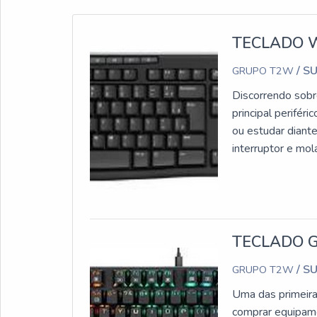
TECLADO 
/ S
GRUPO T2W
Discorrendo sobr
principal perifér
ou estudar diant
interruptor e mol
seja bem mais
produto é muito u
diversas outras u
segmentos que li
outros ramos.Nes
TECLADO 
qualidade e efic
/ S
GRUPO T2W
trazem grandes b
encontrado em d
Uma das primeira
multimídia;Tecla
comprar equipame