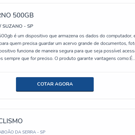
RNO 500GB
/ SUZANO - SP
500gb é um dispositivo que armazena os dados do computador, 
 para quem precisa guardar um acervo grande de documentos, fo
positivo funciona de maneira segura para que seja possível acess
 sempre que for preciso. O produto garante vantagens como:É
em diversos modelos;Garante praticidade;Etc.mais informações so
sempre garantir os produtos e serviços da mais alta qualidade, 
 em contato com uma empresa qualificada no mercado. Sendo ass
COTAR AGORA
ápida pesquisa, logo será possível identificar a T2W como a melh
 equipe repleta de profissionais experientes, a empresa garant
todos os seus produtos e atendimento!Além disso, a T2W garant
própria, e um excelente estoque de equipamentos. A empresa
ade ao revender as principais marcas do mercado, como por
CLISMO
ple, Dell, Lenovo, etc; oferecendo, assim, uma solução confiáve
ABOÃO DA SERRA - SP
fundado em 2018, atuando na comercialização de produtos no