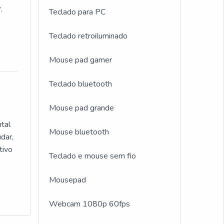
ção e
.
Teclado para PC
cados
Teclado retroiluminado
No
 da
ios
vos,
Mouse pad gamer
clado
nto
uem
Teclado bluetooth
Mouse pad grande
por
anto,
tal
Mouse bluetooth
s
dar,
ue o
tivo
Teclado e mouse sem fio
rcas
A
e um
Mousepad
corre
Webcam 1080p 60fps
e o
lso.