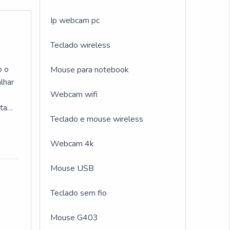
Ip webcam pc
Teclado wireless
o o
Mouse para notebook
lhar
Webcam wifi
sta
Teclado e mouse wireless
OO
re
Webcam 4k
de
Mouse USB
s que
Teclado sem fio
Mouse G403