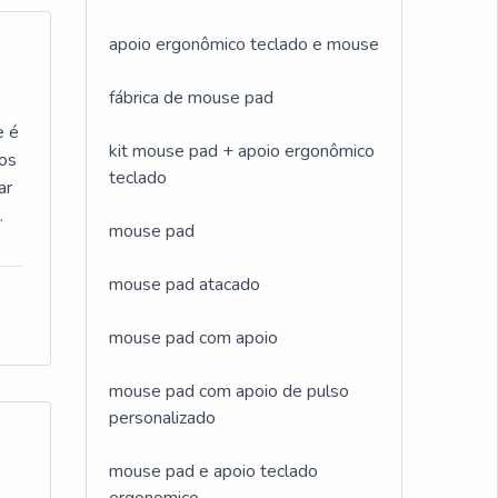
apoio ergonômico teclado e mouse
fábrica de mouse pad
e é
kit mouse pad + apoio ergonômico
tos
teclado
ar
mouse pad
bre
é
mouse pad atacado
im,
or
mouse pad com apoio
e
e
mouse pad com apoio de pulso
personalizado
l.O
mouse pad e apoio teclado