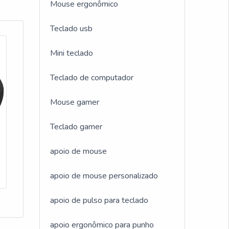
Mouse ergonômico
 o
Teclado usb
is
is
Mini teclado
cida
clado
Teclado de computador
e
Mouse gamer
para
Teclado gamer
mento
apoio de mouse
apoio de mouse personalizado
apoio de pulso para teclado
apoio ergonômico para punho