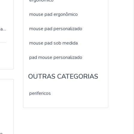
ergonomico
 o
mouse pad ergonômico
r
mouse pad personalizado
ha
ivo
mouse pad sob medida
,
e
,
pad mouse personalizado
ite
,
OUTRAS CATEGORIAS
es
perifericos
na