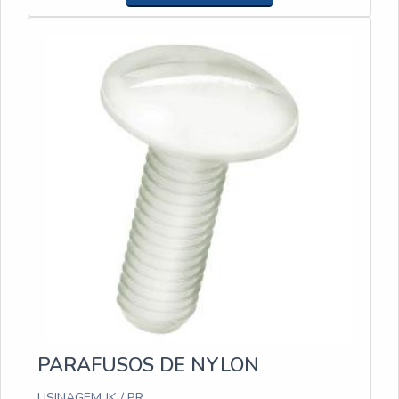
ESPECIALISTA DO SEGMENTO Apenas na
específicas de cada cliente, visando sempre a
Usinagem JK é possível encontrar a solução para
melhor performance e durabilidade. Além disso, a
quem busca conexões hidráulicas. É sempre a opção
empresa oferece soluções personalizadas que
mais confiável, disponibilizando itens como
impactam diretamente na redução de custos diretos
dissipadores de calor para painéis solares e buchas
e indiretos dos produtos de seus clientes.Se você
de latão. É uma empresa altamente qualificada e
está em busca de dissipadores de calor de alta
comprometida com seus serviços, padrões
qualidade e desempenho, a USINAGEM JK é o lugar
alcançados por possuir escritório de alta qualidade
certo para encontrar o que procura. Entre em
onde são realizadas as atividades e estrutura
contato com a empresa e conheça mais sobre seus
suficiente para atender todas as demandas. Tudo
produtos e serviços.
isso, unido a um time de equipe multidisciplinar de
consultores associados e colaboradores eficientes,
garante uma entrega de excelência de ponta a
ponta.
PARAFUSOS DE NYLON
USINAGEM JK / PR