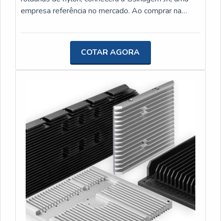
empresa referência no mercado. Ao comprar na
organização que mais se destaca no ramo, o cliente
receberá um atendimento de excelência e terá a
garantia de adquirir produtos que solucionem
COTAR AGORA
qualquer demanda. MAIS DETALHES
INTERESSANTES SOBRE ROLDANAS DE NYLON
Quem procura por roldanas de nylon em uma
empresa altamente qualificada, encontra o site da
Usinagem JK. É possível encontrar dissipadores de
calor para painéis solares e espaçador nylon,
disponibilizando tudo o que há de mais atual no
segmento. Discorrendo ainda sobre roldanas de
nylon, deve-se ter a exatidão em orçar com
empresas que prezam por produtos e serviços que
tenham ótima qualidade e proteção, detalhes
primordiais que são deixados de lado por muitas
empresas que não focam na fidelização do cliente. É
importante lembrar que o produto deve sempre ser