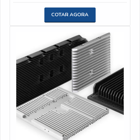
ramo, o cliente terá acesso a produtos de primeira
linha e um suporte completo, do contato inicial ao
COTAR AGORA
pós-venda. Quando o quesito é luva para cabo de
aço, com os colaboradores da Usinagem JK o cliente
encontrará assertividade e suporte personalizado via
WhatsApp. MAIS INFORMAÇÕES SOBRE LUVA
PARA CABO DE AÇO A Usinagem JK foca seus
esforços em oferecer uma estrutura com escritório
de alta qualidade onde são realizadas as atividades
e sede em localização privilegiada na cidade de
Curitiba, tudo para oferecer luva para cabo de aço
com assertividade. Há muitas maneiras eficientes de
uma companhia demonstrar competência, excelência
e destaque em sua área de atuação. A Usinagem JK
se mostra referência por ter: Colaboradores
eficientes; Atendimento personalizado; Ótimo preço;
Rigoroso controle de qualidade. Ainda com uma
visão analítica sobre luva para cabo de aço, é
importante buscar uma empresa que tenha produtos