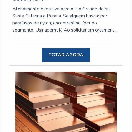
Atendimento exclusivo para o Rio Grande do sul,
Santa Catarina e Parana. Se alguém buscar por
parafusos de nylon, encontrará na líder do
segmento, Usinagem JK. Ao solicitar um orçamento
na organização que melhor atende no ramo, o cliente
terá acesso a produtos de primeira linha e um
suporte completo, do contato inicial ao pós-venda.
COTAR AGORA
DETALHES SOBRE PARAFUSOS DE NYLON
Quem procura por parafusos de nylon em uma
empresa responsável, consegue encontrar o site da
Usinagem JK. É possível encontrar eixos usinados e
luva para cabo de aço, oferecendo o que há de
melhor em tecnologia ao cliente. Não obstante,
quando falamos em parafusos de nylon, mais do que
visar apenas lucratividade, deve oferecer produtos e
serviços que tenham ótima qualidade e proteção,
características simples, mas que mostram o
comprometimento da empresa com seus clientes. É