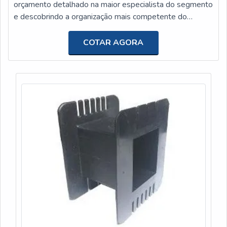
orçamento detalhado na maior especialista do segmento
e descobrindo a organização mais competente do
ramo.Quando o quesito é mouse pad sob medida, com a
equipe da Polispuma o cliente conseguirá precisão com
COTAR AGORA
pagamento acessível.MAIS INFORMAÇÕES
RELEVANTES SOBRE MOUSE PAD SOB MEDIDAA
Polispuma canaliza sua energia em proporcionar aos
clientes u...