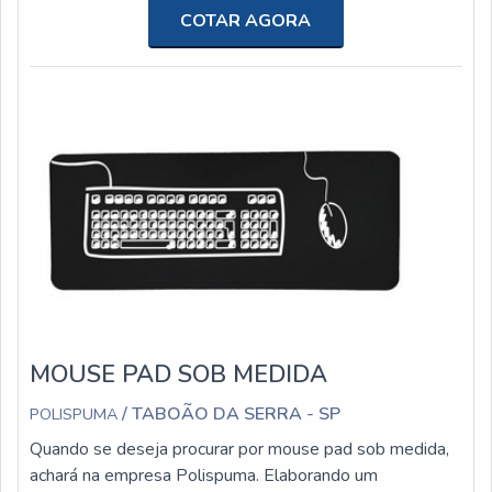
PERSONALIZADOQuem busca por pad mouse
COTAR AGORA
personalizado em uma empresa altamente qualificada,
acha a Polispuma. A empresa tem em seu escopo
mouse pad gamer e forro para roupa de ciclismo,
oferecendo o que h...
MOUSE PAD SOB MEDIDA
/ TABOÃO DA SERRA - SP
POLISPUMA
Quando se deseja procurar por mouse pad sob medida,
achará na empresa Polispuma. Elaborando um