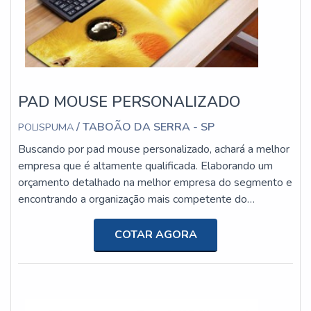
PAD MOUSE PERSONALIZADO
/ TABOÃO DA SERRA - SP
POLISPUMA
Buscando por pad mouse personalizado, achará a melhor
empresa que é altamente qualificada. Elaborando um
orçamento detalhado na melhor empresa do segmento e
encontrando a organização mais competente do
ramo.MAIS DETALHES SOBRE PAD MOUSE
PERSONALIZADOQuem busca por pad mouse
COTAR AGORA
personalizado em uma empresa altamente qualificada,
acha a Polispuma. A empresa tem em seu escopo
mouse pad gamer e forro para roupa de ciclismo,
oferecendo o que h...