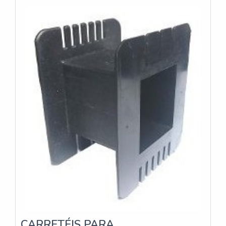
durante o funcionamento. Além disso, eles
contribuem para a prolongação da vida útil dos
dispositivos, evitando danos causados pelo
superaquecimento.Com a USINAGEM JK, os clientes
têm a garantia de receber dissipadores de calor em
alumínio com excelente custo-benefício. A empresa
trabalha em parceria com os clientes, aprimorando o
desenho dos produtos de acordo com suas
necessidades específicas, o que impacta
diretamente na redução de custos diretos e
indiretos.Se você procura dissipadores de calor em
alumínio de alta qualidade e com preço competitivo,
a USINAGEM JK é a escolha certa. Entre em contato
e solicite um orçamento personalizado.
CARRETÉIS PARA