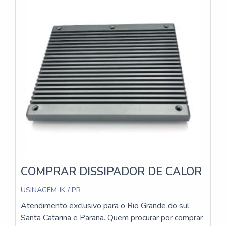
disso, a empresa trabalha em estreita colaboração
com seus clientes, aprimorando o desenho dos
dissipadores para garantir a melhor performance e
redução de custos diretos e indiretos dos
produtos.Com um time de profissionais altamente
qualificados e equipamentos de última geração, a
USINAGEM JK se destaca no mercado pela
qualidade de seus produtos e pela excelência no
atendimento ao cliente. Se você busca um dissipador
de calor sob medida e de alta qualidade, não hesite
em contatar a USINAGEM JK.
COMPRAR DISSIPADOR DE CALOR
USINAGEM JK / PR
Atendimento exclusivo para o Rio Grande do sul,
Santa Catarina e Parana. Quem procurar por comprar