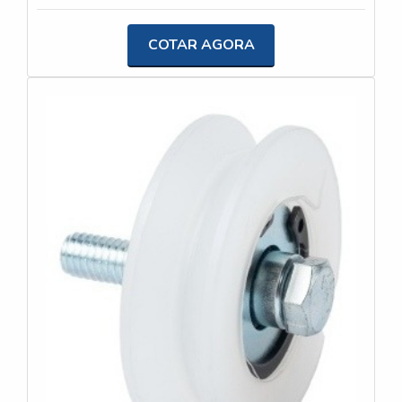
dissipadores e usinagem leve, esse produto é
desenvolvido com alta qualidade e precisão.A
COTAR AGORA
USINAGEM JK é reconhecida por sua expertise na
fabricação de dissipadores de alumínio, oferecendo
soluções personalizadas para os projetos e
produtos de seus clientes. Com foco na inovação e
na qualidade, a empresa utiliza tecnologia avançada
e materiais de primeira linha para garantir a eficiência
e durabilidade de seus dissipadores.Os dissipadores
de alumínio fabricados pela USINAGEM JK são
ideais para aplicações que exigem uma excelente
dissipação de calor, como em computadores,
amplificadores de áudio, fontes de alimentação,
entre outros. Além disso, esses dissipadores são
leves, compactos e possuem uma ótima
condutividade térmica, o que contribui para o bom
desempenho dos equipamentos.A USINAGEM JK
se destaca no mercado por sua capacidade de
produção em larga escala, aliada à flexibilidade de