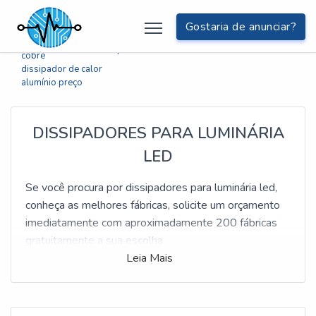
Buscas relacionadas:
Gostaria de anunciar?
empresa de
dissipador de calor
dissipador de calor de
processador
cobre
dissipador de calor
alumínio preço
DISSIPADORES PARA LUMINÁRIA
LED
Se você procura por dissipadores para luminária led,
conheça as melhores fábricas, solicite um orçamento
imediatamente com aproximadamente 200 fábricas
gratuitamente a sua escolha
Leia Mais