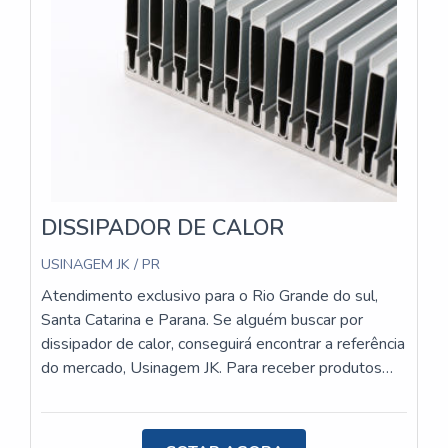
garantindo a melhor relação custo-benefício.Com um
compromisso com a qualidade e a inovação, a
USINAGEM JK se destaca no mercado pela
excelência de seus produtos e serviços. Entre em
contato para saber mais sobre os dissipadores de
calor para painéis solares e solicitar um orçamento
personalizado.
DISSIPADOR DE CALOR
USINAGEM JK / PR
Atendimento exclusivo para o Rio Grande do sul,
Santa Catarina e Parana. Se alguém buscar por
dissipador de calor, conseguirá encontrar a referência
do mercado, Usinagem JK. Para receber produtos
que atendem qualquer necessidade, o cliente deve
escolher uma organização que se destaque por um
bom suporte pré-venda e tenha ampla experiência