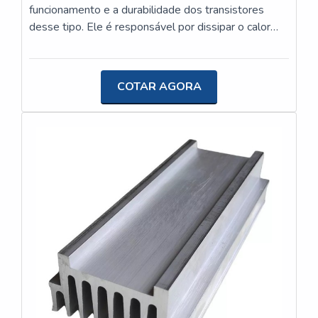
funcionamento e a durabilidade dos transistores
desse tipo. Ele é responsável por dissipar o calor
gerado durante o funcionamento do transistor,
evitando o superaquecimento e possíveis danos ao
dispositivo.O dissipador para transistor TO-220 é
COTAR AGORA
fabricado pela empresa especializada em usinagem
leve, a Usinagem JK. Com foco na venda de soluções
para projetos e produtos de seus clientes, a
empresa busca constantemente inovação e
qualidade na usinagem de peças de pequeno porte,
utilizando materiais como ferrosos, não ferrosos,
poliacetal, latão, cobre e alumínio.A Usinagem JK
possui expertise na fabricação de dissipadores para
transistores TO-220, garantindo a eficiência na
dissipação de calor e a proteção dos transistores
contra danos causados pelo superaquecimento.
Além disso, a empresa oferece um amplo catálogo
de dissipadores, com diferentes tamanhos e
designs, para atender às necessidades específicas