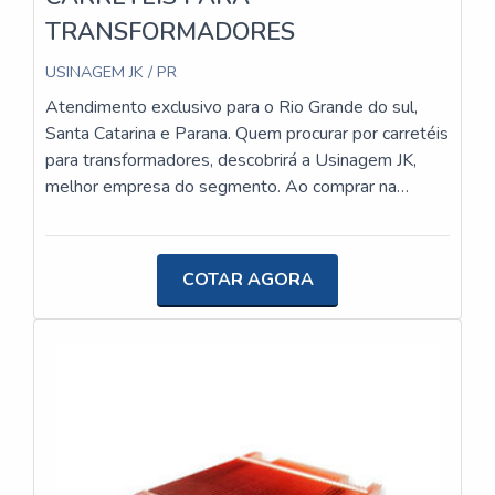
TRANSFORMADORES
USINAGEM JK / PR
Atendimento exclusivo para o Rio Grande do sul,
Santa Catarina e Parana. Quem procurar por carretéis
para transformadores, descobrirá a Usinagem JK,
melhor empresa do segmento. Ao comprar na
organização que mais se destaca no ramo, o cliente
receberá um atendimento de excelência e terá a
garantia de adquirir produtos que solucionem
COTAR AGORA
qualquer demanda. Quando a temática é carretéis
para transformadores, com a Usinagem JK o cliente
encontrará proteção e diversas opções de
pagamento disponíveis. MAIS INFORMAÇÕES
SOBRE CARRETÉIS PARA TRANSFORMADORES
A Usinagem JK foca seus esforços em proporcionar
aos clientes uma estrutura com escritório de alta
qualidade onde são realizadas as atividades e