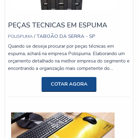
PEÇAS TECNICAS EM ESPUMA
/ TABOÃO DA SERRA - SP
POLISPUMA
Quando se deseja procurar por peças técnicas em
espuma, achará na empresa Polispuma. Elaborando um
orçamento detalhado na melhor empresa do segmento e
encontrando a organização mais competente do
ramo.Quando o interesse é por peças técnicas em
espuma, com os profissionais da Polispuma o cliente
COTAR AGORA
receberá ótima qualidade com melhores soluções para
peças técnicas em materiais espumados.MAIS
DETALHES SOBRE PEÇAS TÉCNICAS EM ESPUMAA
Polispu...